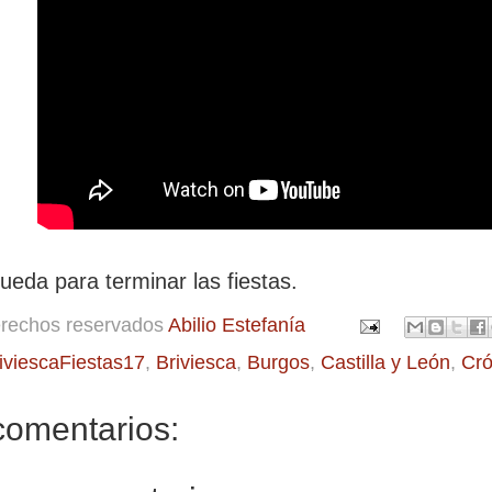
ueda para terminar las fiestas.
erechos reservados
Abilio Estefanía
iviescaFiestas17
,
Briviesca
,
Burgos
,
Castilla y León
,
Cró
comentarios: