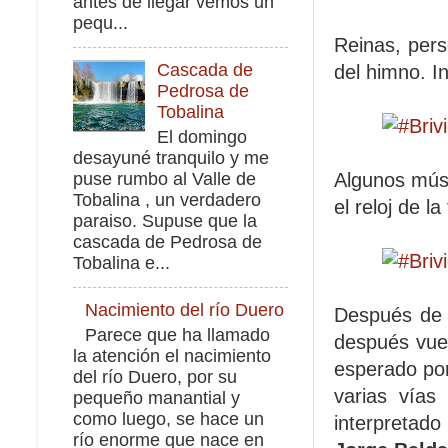
antes de llegar vemos un
pequ...
Reinas, pers
Cascada de
del himno. In
Pedrosa de
Tobalina
El domingo
desayuné tranquilo y me
Algunos músi
puse rumbo al Valle de
Tobalina , un verdadero
el reloj de 
paraiso. Supuse que la
cascada de Pedrosa de
Tobalina e...
Nacimiento del río Duero
Después de s
Parece que ha llamado
después vuel
la atención el nacimiento
esperado por
del río Duero, por su
varias vías
pequeño manantial y
como luego, se hace un
interpretado
río enorme que nace en