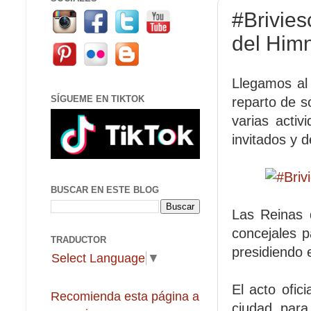
#Brivies
del Himn
Llegamos al 
SÍGUEME EN TIKTOK
reparto de s
varias acti
invitados y 
BUSCAR EN ESTE BLOG
Las Reinas d
concejales p
TRADUCTOR
presidiendo 
Select Language
▼
El acto ofic
Recomienda esta página a
ciudad, para