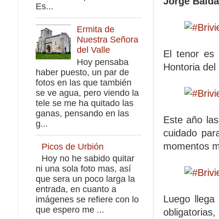
Jorge Bald
Es...
Ermita de
Nuestra Señora
del Valle
El tenor e
Hoy pensaba
Hontoria del
haber puesto, un par de
fotos en las que también
se ve agua, pero viendo la
tele se me ha quitado las
ganas, pensando en las
Este año las
g...
cuidado par
momentos ma
Picos de Urbión
Hoy no he sabido quitar
ni una sola foto mas, así
que sera un poco larga la
entrada, en cuanto a
Luego llega
imágenes se refiere con lo
que espero me ...
obligatorias,