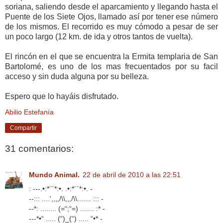
soriana, saliendo desde el aparcamiento y llegando hasta el
Puente de los Siete Ojos, llamado así por tener ese número
de los mismos. El recorrido es muy cómodo a pesar de ser
un poco largo (12 km. de ida y otros tantos de vuelta).
El rincón en el que se encuentra la Ermita templaria de San
Bartolomé, es uno de los mas frecuentados por su facil
acceso y sin duda alguna por su belleza.
Espero que lo hayáis disfrutado.
Abilio Estefanía
Compartir
31 comentarios:
Mundo Animal.
22 de abril de 2010 a las 22:51
: ---.•:*¨`*:•. .•:*¨`*:•. -
--::: ....',,,,/\\,,,/\\....... ::: -
--*: ........ (=“;“=) ....... :* -
---*•“ ..... (“)_(“) ..... “•* -