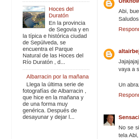
Unkno
Hoces del
Abi, bu
Duratón
Saludos
En la provincia
Respon
de Segovia y en
la típica e histórica ciudad
de Sepúlveda, se
encuentra el Parque
altairbe
Natural de las Hoces del
Jajajaja
Río Duratón , d...
vaya a s
Albarracin por la mañana
Llega la última serie de
Un abra
fotografías de Albarracin ,
Respon
que hice en la mañana y
de una forma muy
genérica. Después de
desayunar y dejar l...
Sensac
No se si
tela Abi