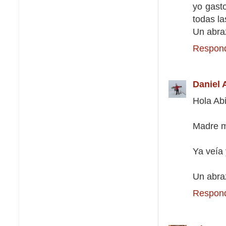
yo gast
todas la
Un abra
Respon
Daniel 
Hola Abi!
Madre mí
Ya veía 
Un abra
Respon