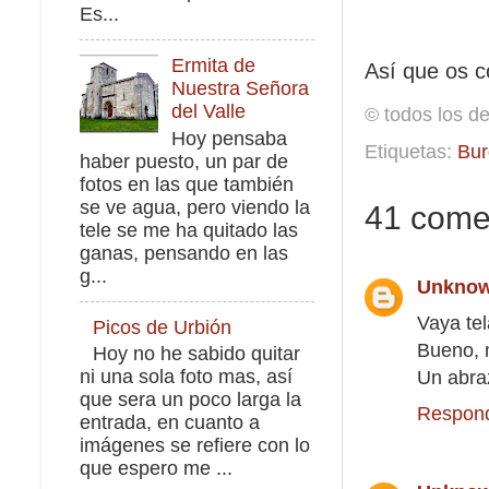
Es...
Ermita de
Así que os co
Nuestra Señora
del Valle
© todos los d
Hoy pensaba
Etiquetas:
Bur
haber puesto, un par de
fotos en las que también
se ve agua, pero viendo la
41 come
tele se me ha quitado las
ganas, pensando en las
g...
Unkno
Vaya tel
Picos de Urbión
Bueno, m
Hoy no he sabido quitar
ni una sola foto mas, así
Un abraz
que sera un poco larga la
Respon
entrada, en cuanto a
imágenes se refiere con lo
que espero me ...