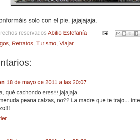
nformáis solo con el pie, jajajajaja.
erechos reservados
Abilio Estefanía
gos
,
Retratos
,
Turismo
,
Viajar
ntarios:
wn
18 de mayo de 2011 a las 20:07
a, qué cachondo eres!!! jajajaja.
enuda peana calzas, no?? La madre que te trajo... Intent
o!!!
der