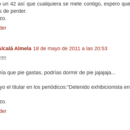
o un 42 así que cualquiera se mete contigo, espero qu
s de perder.
zo.
der
Alcalá Almela
18 de mayo de 2011 a las 20:53
!!!
a que pie gastas, podrías dormir de pie jajajaja...
yo el titular en los periódicos:"Detenido exhibicionista en
zo.
der