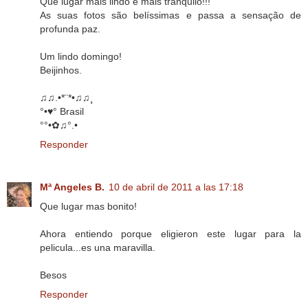
Que lugar mais lindo e mais tranquilo!!!
As suas fotos são belíssimas e passa a sensação de
profunda paz.
Um lindo domingo!
Beijinhos.
♫♫.•*¨*•♫♫¸
°•♥° Brasil
°°•✿♫°.•
Responder
Mª Angeles B.
10 de abril de 2011 a las 17:18
Que lugar mas bonito!
Ahora entiendo porque eligieron este lugar para la
pelicula...es una maravilla.
Besos
Responder