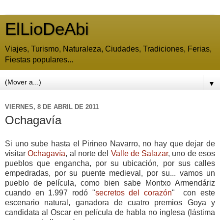
ElLioDeAbi
Viajes, Turismo, Naturaleza, Ciudades, Tradiciones, Ferias,
Fiestas populares...
▼
VIERNES, 8 DE ABRIL DE 2011
Ochagavía
Si uno sube hasta el Pirineo Navarro, no hay que dejar de
visitar
Ochagavía
, al norte del
Valle de Salazar
, uno de esos
pueblos que engancha, por su ubicación, por sus calles
empedradas, por su puente medieval, por su... vamos un
pueblo de película, como bien sabe Montxo Armendáriz
cuando en 1.997 rodó "
secretos del corazón
" con este
escenario natural, ganadora de cuatro premios Goya y
candidata al Oscar en película de habla no inglesa (lástima