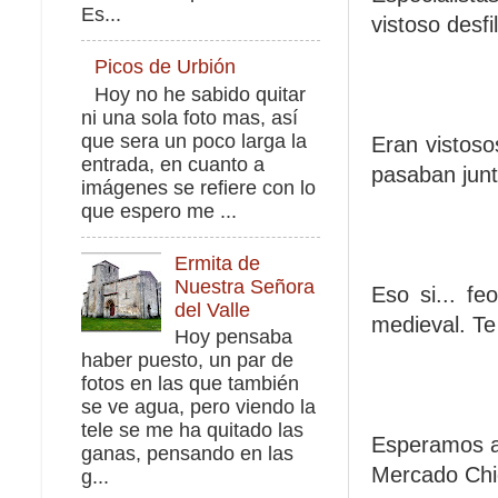
Es...
vistoso desfi
Picos de Urbión
Hoy no he sabido quitar
ni una sola foto mas, así
que sera un poco larga la
Eran vistoso
entrada, en cuanto a
pasaban junt
imágenes se refiere con lo
que espero me ...
Ermita de
Nuestra Señora
Eso si... f
del Valle
medieval. Te 
Hoy pensaba
haber puesto, un par de
fotos en las que también
se ve agua, pero viendo la
tele se me ha quitado las
Esperamos a 
ganas, pensando en las
Mercado Chi
g...