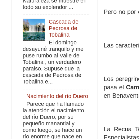
Naturaleza se muestre en
todo su explendor ...
Pero no por 
Cascada de
Pedrosa de
Tobalina
El domingo
Las caracter
desayuné tranquilo y me
puse rumbo al Valle de
Tobalina , un verdadero
paraiso. Supuse que la
cascada de Pedrosa de
Los peregrin
Tobalina e...
pasa el
Cam
en Benavente
Nacimiento del río Duero
Parece que ha llamado
la atención el nacimiento
del río Duero, por su
pequeño manantial y
La Recua Te
como luego, se hace un
río enorme que nace en
Especialista