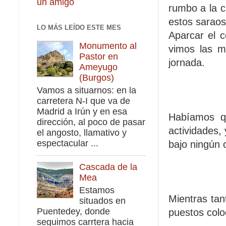
un amigo
rumbo a la c
estos saraos
LO MÁS LEÍDO ESTE MES
Aparcar el 
Monumento al
vimos las m
Pastor en
jornada.
Ameyugo
(Burgos)
Vamos a situarnos: en la
carretera N-I que va de
Madrid a Irún y en esa
Habíamos q
dirección, al poco de pasar
actividades,
el angosto, llamativo y
espectacular ...
bajo ningún 
Cascada de la
Mea
Estamos
Mientras tan
situados en
Puentedey, donde
puestos col
seguimos carrtera hacia