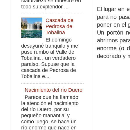
Naturaleza se muestre en
todo su explendor ...
El lugar en 
para no pasa
Cascada de
poner en el 
Pedrosa de
Un portón n
Tobalina
El domingo
abrirnos par
desayuné tranquilo y me
enorme (o d
puse rumbo al Valle de
decorado y m
Tobalina , un verdadero
paraiso. Supuse que la
cascada de Pedrosa de
Tobalina e...
Nacimiento del río Duero
Parece que ha llamado
la atención el nacimiento
del río Duero, por su
pequeño manantial y
como luego, se hace un
río enorme que nace en