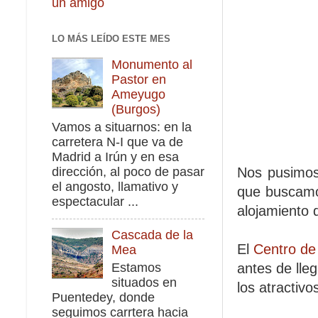
un amigo
LO MÁS LEÍDO ESTE MES
Monumento al
Pastor en
Ameyugo
(Burgos)
Vamos a situarnos: en la
carretera N-I que va de
Madrid a Irún y en esa
dirección, al poco de pasar
Nos pusimos 
el angosto, llamativo y
que buscamo
espectacular ...
alojamiento 
Cascada de la
El
Centro de
Mea
Estamos
antes de lle
situados en
los atractivo
Puentedey, donde
seguimos carrtera hacia