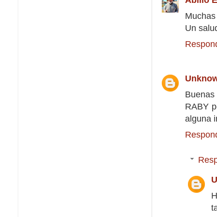
Muchas g
Un salu
Respon
Unkno
Buenas 
RABY pe
alguna 
Respon
Resp
U
H
t