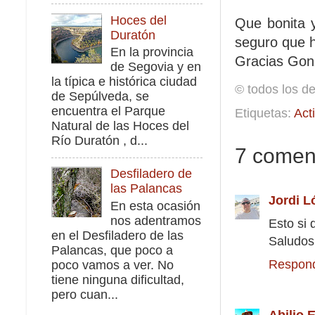
Hoces del
Que bonita 
Duratón
seguro que 
En la provincia
Gracias Gonz
de Segovia y en
la típica e histórica ciudad
© todos los d
de Sepúlveda, se
encuentra el Parque
Etiquetas:
Act
Natural de las Hoces del
Río Duratón , d...
7 coment
Desfiladero de
las Palancas
Jordi L
En esta ocasión
nos adentramos
Esto si 
en el Desfiladero de las
Saludos
Palancas, que poco a
Respon
poco vamos a ver. No
tiene ninguna dificultad,
pero cuan...
Abilio 