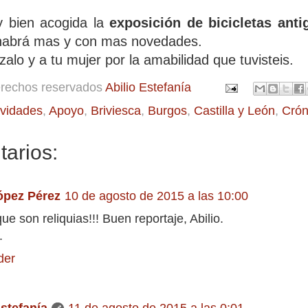
y bien acogida la
exposición de bicicletas anti
habrá mas y con mas novedades.
alo y a tu mujer por la amabilidad que tuvisteis.
erechos reservados
Abilio Estefanía
ividades
,
Apoyo
,
Briviesca
,
Burgos
,
Castilla y León
,
Crón
arios:
ópez Pérez
10 de agosto de 2015 a las 10:00
que son reliquias!!! Buen reportaje, Abilio.
.
der
Estefanía
11 de agosto de 2015 a las 0:01