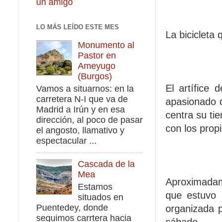
un amigo
LO MÁS LEÍDO ESTE MES
La bicicleta 
Monumento al
Pastor en
Ameyugo
(Burgos)
El artífice
Vamos a situarnos: en la
carretera N-I que va de
apasionado d
Madrid a Irún y en esa
centra su ti
dirección, al poco de pasar
con los propi
el angosto, llamativo y
espectacular ...
Cascada de la
Mea
Aproximadame
Estamos
que estuvo 
situados en
Puentedey, donde
organizada 
seguimos carrtera hacia