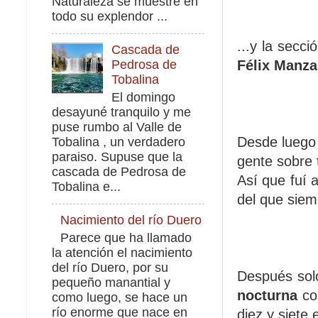
Naturaleza se muestre en
todo su explendor ...
...y la secc
Cascada de
Félix Manz
Pedrosa de
Tobalina
El domingo
desayuné tranquilo y me
puse rumbo al Valle de
Desde luego 
Tobalina , un verdadero
paraiso. Supuse que la
gente sobre 
cascada de Pedrosa de
Así que fuí 
Tobalina e...
del que siem
Nacimiento del río Duero
Parece que ha llamado
la atención el nacimiento
del río Duero, por su
Después sol
pequeño manantial y
nocturna
con
como luego, se hace un
río enorme que nace en
diez y siete