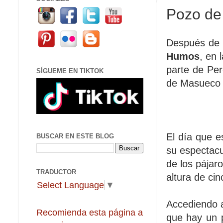
Pozo de
Después de 
Humos
, en 
parte de Pe
SÍGUEME EN TIKTOK
de Masueco s
El día que e
BUSCAR EN ESTE BLOG
su espectacu
de los pájar
TRADUCTOR
altura de ci
Select Language
▼
Accediendo a
Recomienda esta página a
que hay un p