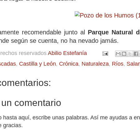
tamente recomendable junto al
Parque Natural d
onde según se cuenta, no ha nevado jamás.
erechos reservados
Abilio Estefanía
scadas
,
Castilla y León
,
Crónica
,
Naturaleza
,
Ríos
,
Sala
comentarios:
 un comentario
o hasta aquí, escribe unas palabras. Así me ayudas a en
 gracias.