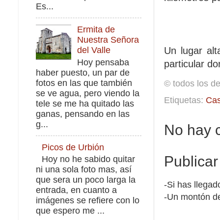
Es...
Ermita de
Nuestra Señora
Un lugar al
del Valle
Hoy pensaba
particular d
haber puesto, un par de
fotos en las que también
© todos los d
se ve agua, pero viendo la
Etiquetas:
Ca
tele se me ha quitado las
ganas, pensando en las
g...
No hay 
Picos de Urbión
Publicar
Hoy no he sabido quitar
ni una sola foto mas, así
que sera un poco larga la
-Si has llegad
entrada, en cuanto a
-Un montón de
imágenes se refiere con lo
que espero me ...