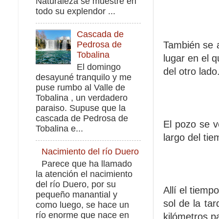
Naturaleza se muestre en
todo su explendor ...
Cascada de
También se 
Pedrosa de
Tobalina
lugar en el 
El domingo
del otro lado
desayuné tranquilo y me
puse rumbo al Valle de
Tobalina , un verdadero
paraiso. Supuse que la
cascada de Pedrosa de
El pozo se v
Tobalina e...
largo del tie
Nacimiento del río Duero
Parece que ha llamado
la atención el nacimiento
del río Duero, por su
Allí el tiem
pequeño manantial y
sol de la ta
como luego, se hace un
río enorme que nace en
kilómetros pa