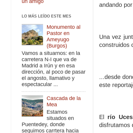
un amigo
andando por 
LO MÁS LEÍDO ESTE MES
Monumento al
Pastor en
Una vez junt
Ameyugo
construidos 
(Burgos)
Vamos a situarnos: en la
carretera N-I que va de
Madrid a Irún y en esa
dirección, al poco de pasar
...desde don
el angosto, llamativo y
espectacular ...
este reporta
Cascada de la
Mea
Estamos
El
río Uces
situados en
Puentedey, donde
disfrutamos 
seguimos carrtera hacia