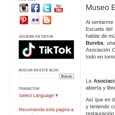
Museo E
Al sentarme 
Escuela del
hablar de mú
SÍGUEME EN TIKTOK
Bureba
, un
Asociación 
todo en torn
BUSCAR EN ESTE BLOG
La
Asociac
abierta y li
TRADUCTOR
Select Language
▼
Así que en d
y teniendo 
Recomienda esta página a
restauración