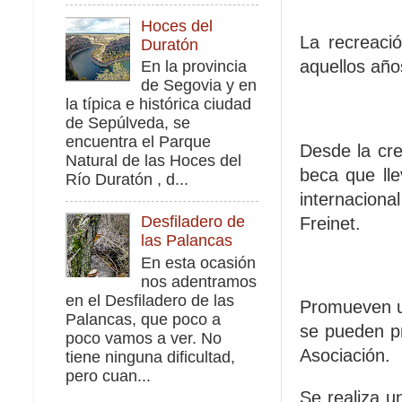
Hoces del
La recreaci
Duratón
aquellos añ
En la provincia
de Segovia y en
la típica e histórica ciudad
de Sepúlveda, se
encuentra el Parque
Desde la cr
Natural de las Hoces del
beca que ll
Río Duratón , d...
internaciona
Desfiladero de
Freinet.
las Palancas
En esta ocasión
nos adentramos
en el Desfiladero de las
Promueven un
Palancas, que poco a
se pueden pr
poco vamos a ver. No
Asociación.
tiene ninguna dificultad,
pero cuan...
Se realiza u