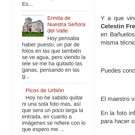
Es...
Y a que vin
Ermita de
Nuestra Señora
Celestin Fre
del Valle
en Bañuelos
Hoy pensaba
misma técnic
haber puesto, un par de
fotos en las que también
se ve agua, pero viendo la
tele se me ha quitado las
ganas, pensando en las
Puedes conoc
g...
Picos de Urbión
Hoy no he sabido quitar
El maestro v
ni una sola foto mas, así
que sera un poco larga la
En la foto i
entrada, en cuanto a
para hacer o
imágenes se refiere con lo
que espero me ...