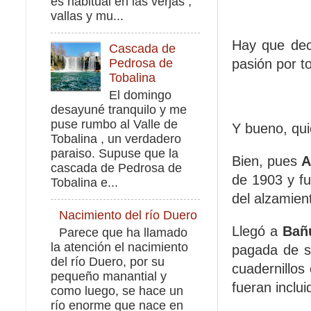
es habitual en las verjas ,
vallas y mu...
Hay que dec
Cascada de
pasión por t
Pedrosa de
Tobalina
El domingo
desayuné tranquilo y me
puse rumbo al Valle de
Y bueno, qu
Tobalina , un verdadero
paraiso. Supuse que la
Bien, pues
A
cascada de Pedrosa de
de 1903 y fu
Tobalina e...
del alzamien
Nacimiento del río Duero
Llegó a
Bañ
Parece que ha llamado
la atención el nacimiento
pagada de su
del río Duero, por su
cuadernillos
pequeño manantial y
fueran inclu
como luego, se hace un
río enorme que nace en