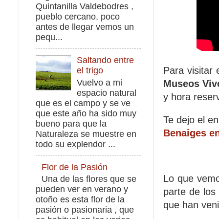
Quintanilla Valdebodres ,
pueblo cercano, poco
antes de llegar vemos un
pequ...
Saltando entre
Para visitar 
el trigo
Vuelvo a mi
Museos Vi
espacio natural
y hora rese
que es el campo y se ve
que este año ha sido muy
Te dejo el e
bueno para que la
Benaiges e
Naturaleza se muestre en
todo su explendor ...
Flor de la Pasión
Lo que vemos
Una de las flores que se
pueden ver en verano y
parte de los
otoño es esta flor de la
que han veni
pasión o pasionaria , que